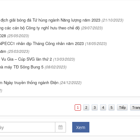
địch giải bóng đá Tứ hùng ngành Năng lượng năm 2023
(21/10/2023)
g các cán bộ Công ty nghỉ hưu theo chế độ
(29/07/2023)
2028
(25/05/2023)
EVNPECC1 nhân dịp Tháng Công nhân năm 2023
(18/05/2023)
5 năm
(25/03/2023)
g Vu Gia – Cúp SVG lần thứ 2
(13/03/2023)
hà máy TĐ Sông Bung 5
(08/02/2023)
m Ngày truyền thống ngành Điện
(24/12/2022)
2)
1
2
3
4
5
Tiếp
Tran