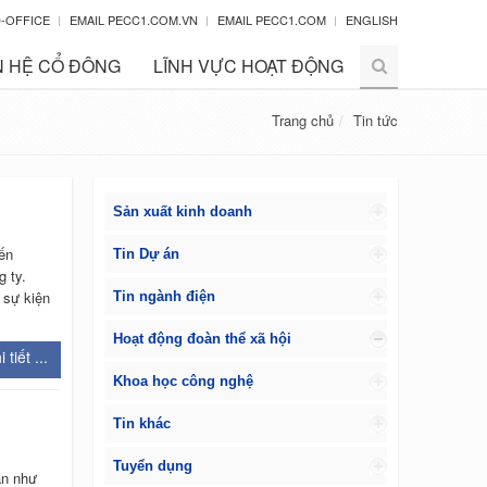
-OFFICE
EMAIL PECC1.COM.VN
EMAIL PECC1.COM
ENGLISH
 HỆ CỔ ĐÔNG
LĨNH VỰC HOẠT ĐỘNG
Trang chủ
Tin tức
Sản xuất kinh doanh
ến
Tin Dự án
g ty.
 sự kiện
Tin ngành điện
Hoạt động đoàn thể xã hội
 tiết ...
Khoa học công nghệ
Tin khác
Tuyển dụng
ẫn như