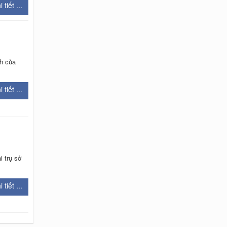
 tiết ...
nh của
 tiết ...
 trụ sở
 tiết ...