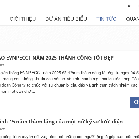
D
GIỚI THIỆU
DỰ ÁN TIÊU BIỂU
TIN TỨC
QUAN
AO EVNPECC1 NĂM 2025 THÀNH CÔNG TỐT ĐẸP
025
ruyền thống EVNPECC1 năm 2025 đã diễn ra thành công tốt đẹp từ ngày 04 đ
, mang đến không khí thi đấu sôi nổi và tinh thần hứng khởi lan tỏa khắp Côn
đoàn Công ty tổ chức với sự chuẩn bị chu đáo và tinh thần trách nhiệm cao,
 nên một sân chơi...
Chi
ình 15 năm thầm lặng của một nữ kỹ sư lưới điện
025
 công trình xuyên núi vượt đèo, có những con người lặng lẽ góp sức, cần m