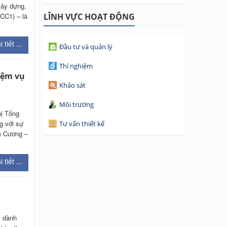
Xây dựng,
CC1) – là
LĨNH VỰC HOẠT ĐỘNG
 tiết ...
Đầu tư và quản lý
Thí nghiệm
iệm vụ
Khảo sát
Môi trường
hị Tổng
g với sự
Tư vấn thiết kế
m Cương –
 tiết ...
m dành