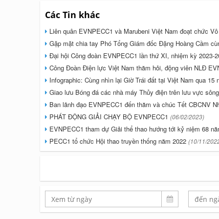
Các Tin khác
Liên quân EVNPECC1 và Marubeni Việt Nam đoạt chức Vô 
Gặp mặt chia tay Phó Tổng Giám đốc Đặng Hoàng Cầm cùn
Đại hội Công đoàn EVNPECC1 lần thứ XI, nhiệm kỳ 2023-
Công Đoàn Điện lực Việt Nam thăm hỏi, động viên NLĐ 
Infographic: Cùng nhìn lại Giờ Trái đất tại Việt Nam qua 1
Giao lưu Bóng đá các nhà máy Thủy điện trên lưu vực sôn
Ban lãnh đạo EVNPECC1 đến thăm và chúc Tết CBCNV N
PHÁT ĐỘNG GIẢI CHẠY BỘ EVNPECC1
(06/02/2023)
EVNPECC1 tham dự Giải thể thao hướng tới kỷ niệm 68 nă
PECC1 tổ chức Hội thao truyền thống năm 2022
(10/11/202