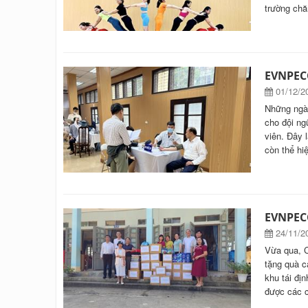
trường chă
EVNPECC
01/12/2
Những ngà
cho đội ng
viên. Đây 
còn thể hi
EVNPECC
24/11/2
Vừa qua, 
tặng quà c
khu tái đị
được các c