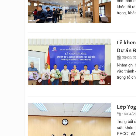
cho toàn t
khỏe tối ư
trọng, khẳ
Lễ khen
Dự án 
20/09/2
Nhằm ghi n
vào thành
trọng tổ c
Lớp Yog
16/04/2
Trong bối 
sức khỏe t
PECC1 đã t