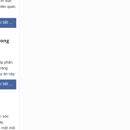
trì sức
niên quan
 tiết ...
rong
góp phần
trang
dự án này.
 tiết ...
m sóc
ày,
à một môi