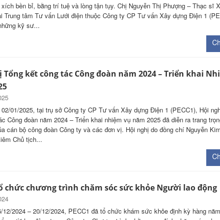
xích bền bỉ, bằng trí tuệ và lòng tận tụy. Chị Nguyễn Thị Phượng – Thạc sĩ 
ại Trung tâm Tư vấn Lưới điện thuộc Công ty CP Tư vấn Xây dựng Điện 1 (PE
những kỹ sư...
Chi
ị Tổng kết công tác Công đoàn năm 2024 – Triển khai Nh
25
025
02/01/2025, tại trụ sở Công ty CP Tư vấn Xây dựng Điện 1 (PECC1), Hội ng
ác Công đoàn năm 2024 – Triển khai nhiệm vụ năm 2025 đã diễn ra trang trọn
a cán bộ công đoàn Công ty và các đơn vị. Hội nghị do đồng chí Nguyễn Ki
êm Chủ tịch...
Chi
ổ chức chương trình chăm sóc sức khỏe Người lao động
024
6/12/2024 – 20/12/2024, PECC1 đã tổ chức khám sức khỏe định kỳ hàng nă