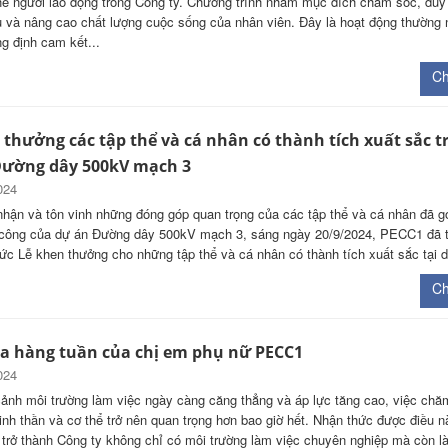
hể người lao động trong Công ty. Chương trình nhằm mục đích chăm sóc, duy 
u và nâng cao chất lượng cuộc sống của nhân viên. Đây là hoạt động thường 
ng định cam kết...
Chi
 thưởng các tập thể và cá nhân có thành tích xuất sắc t
Đường dây 500kV mạch 3
024
hận và tôn vinh những đóng góp quan trọng của các tập thể và cá nhân đã 
 công của dự án Đường dây 500kV mạch 3, sáng ngày 20/9/2024, PECC1 đã 
hức Lễ khen thưởng cho những tập thể và cá nhân có thành tích xuất sắc tại 
Chi
a hàng tuần của chị em phụ nữ PECC1
024
cảnh môi trường làm việc ngày càng căng thẳng và áp lực tăng cao, việc chă
inh thần và cơ thể trở nên quan trọng hơn bao giờ hết. Nhận thức được điều n
rở thành Công ty không chỉ có môi trường làm việc chuyên nghiệp mà còn l