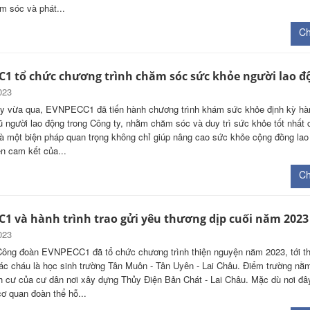
m sóc và phát...
Chi
1 tổ chức chương trình chăm sóc sức khỏe người lao đ
023
y vừa qua, EVNPECC1 đã tiến hành chương trình khám sức khỏe định kỳ h
ũ người lao động trong Công ty, nhằm chăm sóc và duy trì sức khỏe tốt nhất
là một biện pháp quan trọng không chỉ giúp nâng cao sức khỏe cộng đồng la
ện cam kết của...
Chi
1 và hành trình trao gửi yêu thương dịp cuối năm 2023
023
Công đoàn EVNPECC1 đã tổ chức chương trình thiện nguyện năm 2023, tới t
ác cháu là học sinh trường Tân Muôn - Tân Uyên - Lai Châu. Điểm trường nằm
nh cư của cư dân nơi xây dựng Thủy Điện Bản Chát - Lai Châu. Mặc dù nơi đâ
ơ quan đoàn thể hỗ...