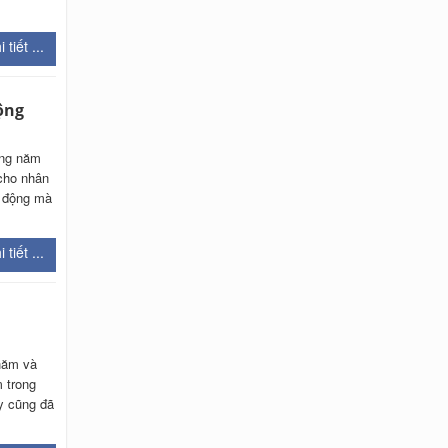
 tiết ...
ộng
àng năm
 cho nhân
o động mà
 tiết ...
hăm và
 trong
y cũng đã