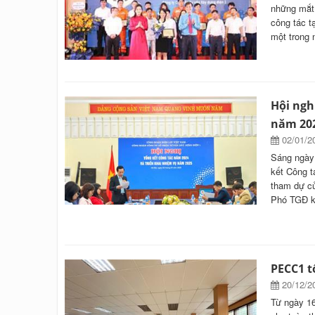
những mắt 
công tác t
một trong 
Hội ngh
năm 20
02/01/2
Sáng ngày 
kết Công t
tham dự củ
Phó TGĐ ki
PECC1 t
20/12/2
Từ ngày 1