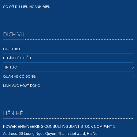
CƠ SỞ DỮ LIỆU NGÀNH ĐIỆN
DỊCH VỤ
GIỚI THIỆU
DỰ ÁN TIÊU BIỂU
TIN TỨC
QUAN HỆ CỔ ĐÔNG
LĨNH VỰC HOẠT ĐỘNG
LIÊN HỆ
POWER ENGINEERING CONSULTING JOINT STOCK COMPANY 1.
Address: 66 Luong Ngoc Quyen, Thanh Liet ward, Ha Noi