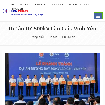
D-OFFICE
EMAIL PECC1.COM.VN
EMAIL PECC1.COM
ENGLISH
Menu
Dự án ĐZ 500kV Lào Cai - Vĩnh Yên
Trang chủ
Tin tức
Tin Dự án