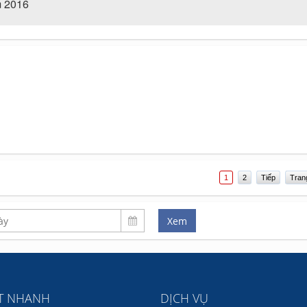
m 2016
1
2
Tiếp
Tran
ẾT NHANH
DỊCH VỤ