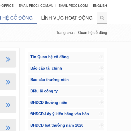
-OFFICE
EMAIL PECC1.COM.VN
EMAIL PECC1.COM
ENGLISH
 HỆ CỔ ĐÔNG
LĨNH VỰC HOẠT ĐỘNG
Trang chủ
Quan hệ cổ đông
Tin Quan hệ cổ đông
Báo cáo tài chính
Báo cáo thường niên
Điều lệ công ty
ĐHĐCĐ thường niên
ĐHĐCĐ-Lấy ý kiến bằng văn bản
ĐHĐCĐ bất thường năm 2020