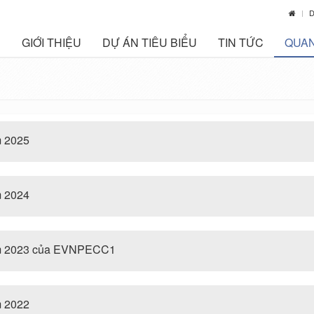
D
GIỚI THIỆU
DỰ ÁN TIÊU BIỂU
TIN TỨC
QUAN
m 2025
m 2024
ăm 2023 của EVNPECC1
m 2022