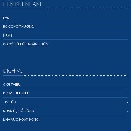
LIÊN KẾT NHANH
EVN
BỘ CÔNG THƯƠNG
HRMS
CƠ SỞ DỮ LIỆU NGÀNH ĐIỆN
DỊCH VỤ
GIỚI THIỆU
DỰ ÁN TIÊU BIỂU
TIN TỨC
QUAN HỆ CỔ ĐÔNG
LĨNH VỰC HOẠT ĐỘNG