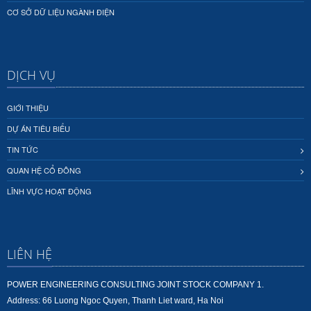
CƠ SỞ DỮ LIỆU NGÀNH ĐIỆN
DỊCH VỤ
GIỚI THIỆU
DỰ ÁN TIÊU BIỂU
TIN TỨC
QUAN HỆ CỔ ĐÔNG
LĨNH VỰC HOẠT ĐỘNG
LIÊN HỆ
POWER ENGINEERING CONSULTING JOINT STOCK COMPANY 1.
Address: 66 Luong Ngoc Quyen, Thanh Liet ward, Ha Noi