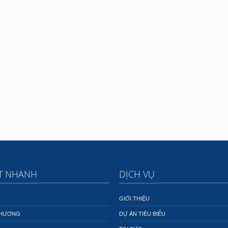
ẾT NHANH
DỊCH VỤ
GIỚI THIỆU
THƯƠNG
DỰ ÁN TIÊU BIỂU