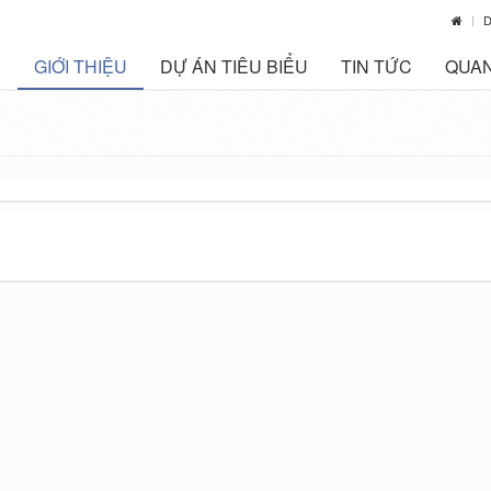
D
GIỚI THIỆU
DỰ ÁN TIÊU BIỂU
TIN TỨC
QUAN