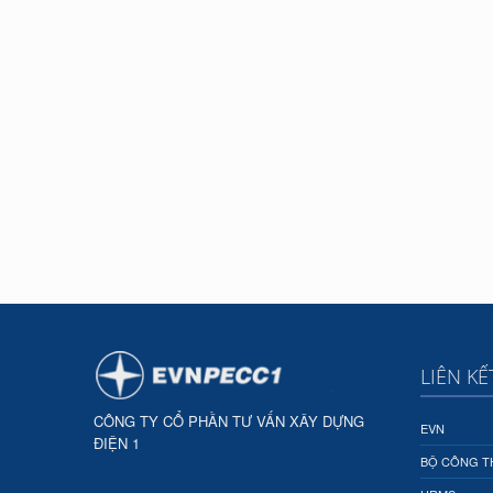
LIÊN K
CÔNG TY CỔ PHẦN TƯ VẤN XÂY DỰNG
EVN
ĐIỆN 1
BỘ CÔNG 