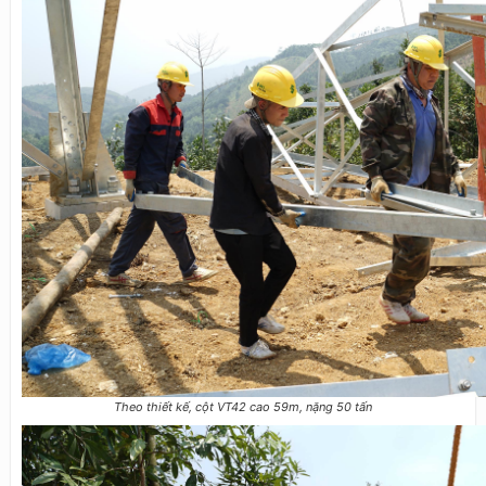
Theo thiết kế, cột VT42 cao 59m, nặng 50 tấn