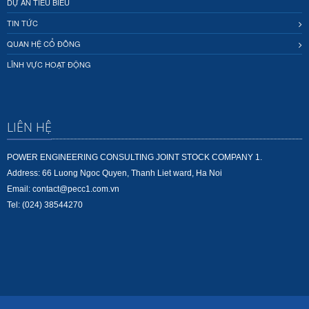
DỰ ÁN TIÊU BIỂU
TIN TỨC
QUAN HỆ CỔ ĐÔNG
LĨNH VỰC HOẠT ĐỘNG
LIÊN HỆ
POWER ENGINEERING CONSULTING JOINT STOCK COMPANY 1.
Address: 66 Luong Ngoc Quyen, Thanh Liet ward, Ha Noi
Email: contact@pecc1.com.vn
Tel: (024) 38544270