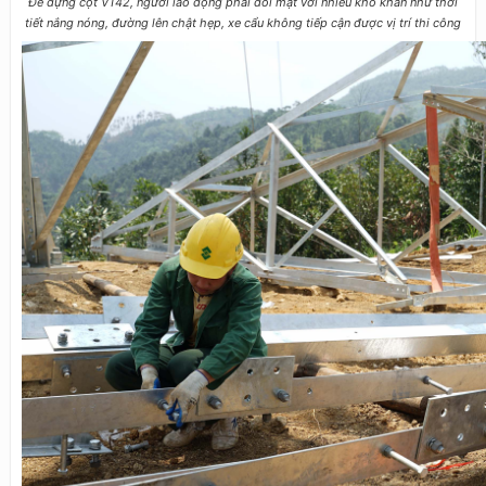
Để dựng cột VT42, người lao động phải đối mặt với nhiều khó khăn như thời
tiết nắng nóng, đường lên chật hẹp, xe cẩu không tiếp cận được vị trí thi công