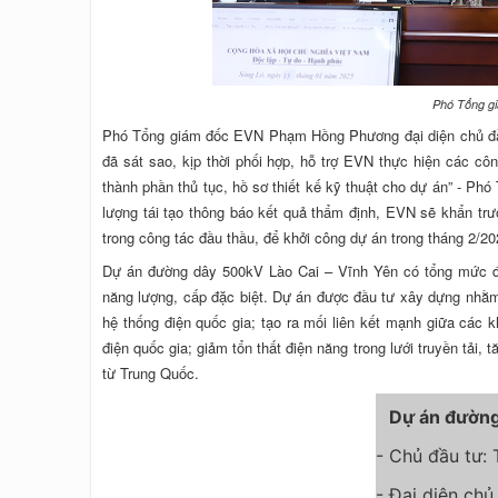
Phó Tổng g
Phó Tổng giám đốc EVN Phạm Hồng Phương đại diện chủ đầu t
đã sát sao, kịp thời phối hợp, hỗ trợ EVN thực hiện các c
thành phần thủ tục, hồ sơ thiết kế kỹ thuật cho dự án” - 
lượng tái tạo thông báo kết quả thẩm định, EVN sẽ khẩn trươ
trong công tác đầu thầu, để khởi công dự án trong tháng 2/20
Dự án đường dây 500kV Lào Cai – Vĩnh Yên có tổng mức đầ
năng lượng, cấp đặc biệt. Dự án được đầu tư xây dựng nhằm
hệ thống điện quốc gia; tạo ra mối liên kết mạnh giữa các 
điện quốc gia; giảm tổn thất điện năng trong lưới truyền tải
từ Trung Quốc.
Dự án đường
- Chủ đầu tư:
- Đại diện chủ