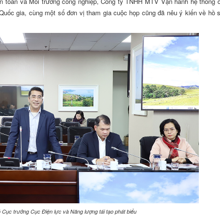
 an toàn và Môi trường công nghiệp, Công ty TNHH MTV Vận hành hệ thống đ
Quốc gia, cùng một số đơn vị tham gia cuộc họp cũng đã nêu ý kiến về hồ s
ục trưởng Cục Điện lực và Năng lượng tái tạo phát biểu