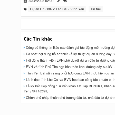
07/02/2025 02:00
Dự án ĐZ 500kV Lào Cai - Vĩnh Yên
,
Tin tức
,
Các Tin khác
Công bố thông tin Báo cáo đánh giá tác động môi trường d
Rà soát nội dung hồ sơ thiết kế kỹ thuật dự án đường dây
Hội đồng thành viên EVN phê duyệt dự án đầu tư đường dâ
EVN và tỉnh Phú Thọ họp bàn triển khai đường dây 500kV 
Tỉnh Yên Bái sẵn sàng phối hợp cùng EVN thực hiện dự án
Lãnh đạo tỉnh Lào Cai và EVN họp bàn công tác chuẩn bị t
Lễ ký kết Hợp đồng “Tư vấn khảo sát, lập BCNCKT, khảo 
Yên
(19/11/2024)
Chính phủ chấp thuận chủ trương đầu tư, nhà đầu tư dự á