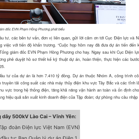
iám đốc EVN Phạm Hồng Phương phát biểu
ư, các bên tư vấn, đơn vị liên quan, gửi lời cảm ơn tới Cục Điện lực và 
ông việc với tiến độ khẩn trương. “Cuộc họp hôm nay đã đưa dự án tiến đến
Phó Tổng giám đốc EVN Phạm Hồng Phương cho hay. Ngay sau khi Cục Điện lự
ng phê duyệt hồ sơ thiết kế kỹ thuật dự án, hoàn thiện, thực hiện các bước
25.
u tư của dự án là hơn 7.410 tỷ đồng. Dự án thuộc Nhóm A, công trình cô
 truyền tải công suất các nhà máy thủy điện khu vực Tây Bắc và các tỉnh l
khu vực trong hệ thống điện, tăng khả năng vận hành an toàn và ổn định ch
, tăng hiệu quả sản xuất kinh doanh điện của Tập đoàn; dự phòng nhu cầu nhập
 dây 500kV Lào Cai – Vĩnh Yên:
 Tập đoàn Điện lực Việt Nam (EVN)
 đầu tư: Ban Quản lý dự án Điện 1