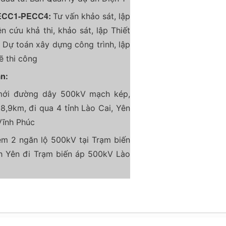
PECC1-PECC4:
Tư vấn khảo sát, lập
 cứu khả thi, khảo sát, lập Thiết
 Dự toán xây dựng công trình, lập
ẽ thi công
n:
mới đường dây 500kV mạch kép,
8,9km, đi qua 4 tỉnh Lào Cai, Yên
Vĩnh Phúc
m 2 ngăn lộ 500kV tại Trạm biến
h Yên đi Trạm biến áp 500kV Lào