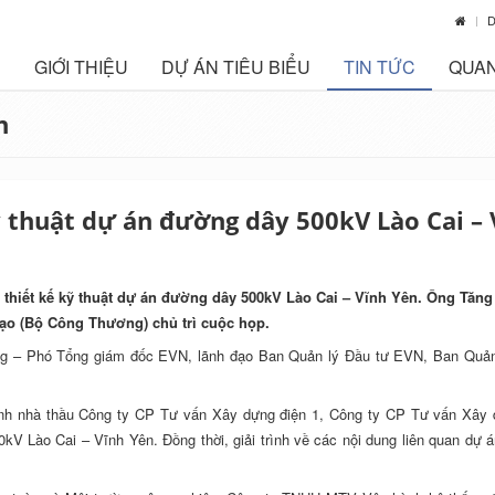
D
GIỚI THIỆU
DỰ ÁN TIÊU BIỂU
TIN TỨC
QUAN
n
 thuật dự án đường dây 500kV Lào Cai – 
ơ thiết kế kỹ thuật dự án đường dây 500kV Lào Cai – Vĩnh Yên. Ông Tăng
tạo (Bộ Công Thương) chủ trì cuộc họp.
 – Phó Tổng giám đốc EVN, lãnh đạo Ban Quản lý Đầu tư EVN, Ban Quản
danh nhà thầu Công ty CP Tư vấn Xây dựng điện 1, Công ty CP Tư vấn Xây 
0kV Lào Cai – Vĩnh Yên. Đồng thời, giải trình về các nội dung liên quan dự