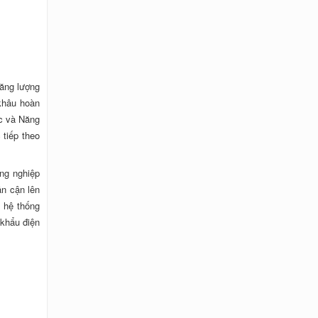
Năng lượng
 khâu hoàn
c và Năng
 tiếp theo
ng nghiệp
ân cận lên
o hệ thống
 khẩu điện