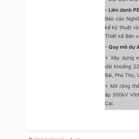
iên danh 
- L
Báo cáo Nghiên
kế kỹ thuật và
Thiết kế Bản v
- Quy mô dự á
+ Xây dựng 
dài khoảng 22
Bái, Phú Thọ, 
+ Mở rộng thê
áp 500kV Vĩn
Cai.