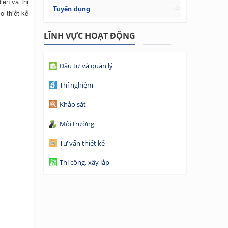
iện và thị
Tuyển dụng
ơ thiết kế
LĨNH VỰC HOẠT ĐỘNG
Đầu tư và quản lý
Thí nghiệm
Khảo sát
Môi trường
Tư vấn thiết kế
Thi công, xây lắp