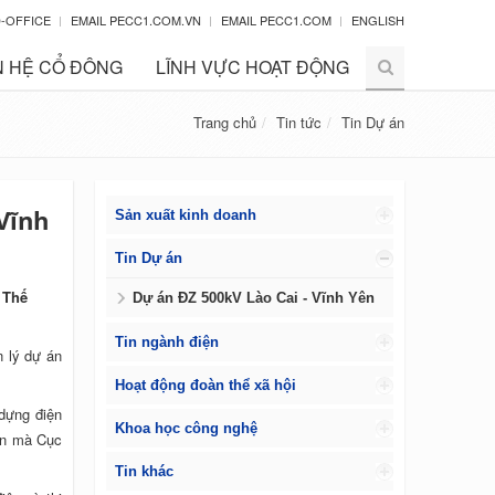
-OFFICE
EMAIL PECC1.COM.VN
EMAIL PECC1.COM
ENGLISH
 HỆ CỔ ĐÔNG
LĨNH VỰC HOẠT ĐỘNG
Trang chủ
Tin tức
Tin Dự án
Vĩnh
Sản xuất kinh doanh
Tin Dự án
 Thế
Dự án ĐZ 500kV Lào Cai - Vĩnh Yên
Tin ngành điện
 lý dự án
Hoạt động đoàn thể xã hội
dựng điện
Khoa học công nghệ
 án mà Cục
Tin khác