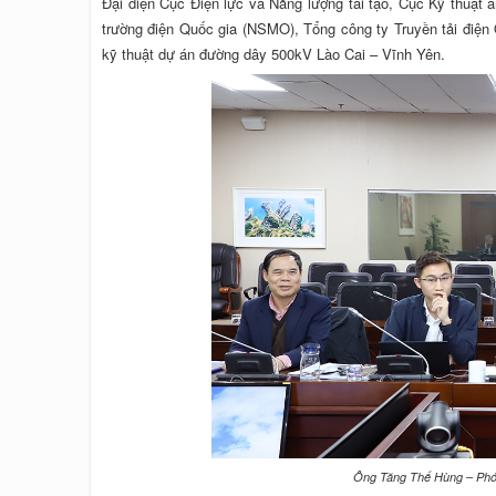
Đại diện Cục Điện lực và Năng lượng tái tạo, Cục Kỹ thuật
trường điện Quốc gia (NSMO), Tổng công ty Truyền tải điện 
kỹ thuật dự án đường dây 500kV Lào Cai – Vĩnh Yên.
Ông Tăng Thế Hùng – Phó C