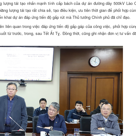
 lượng tái tạo nhấn mạnh tính cấp bách của dự án đường dây 500kV Lào C
ăng lượng tái tạo rất chia sẻ, tạo điều kiện, ưu tiên thời gian để phối hợp c
riển khai dự án đáp ứng tiến độ gấp rút mà Thủ tướng Chính phủ đã chỉ đạo.
 liên quan trong việc đáp ứng tiến độ gấp gáp của công việc, phối hợp cù
ốt từ trước, trong, sau Tết Ất Tỵ. Đồng thời, cũng ghi nhận đơn vị tư vấn đã 