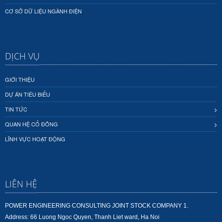
CƠ SỞ DỮ LIỆU NGÀNH ĐIỆN
DỊCH VỤ
GIỚI THIỆU
DỰ ÁN TIÊU BIỂU
TIN TỨC
QUAN HỆ CỔ ĐÔNG
LĨNH VỰC HOẠT ĐỘNG
LIÊN HỆ
POWER ENGINEERING CONSULTING JOINT STOCK COMPANY 1.
Address: 66 Luong Ngoc Quyen, Thanh Liet ward, Ha Noi