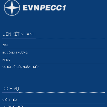
LIÊN KẾT NHANH
EVN
BỘ CÔNG THƯƠNG
HRMS
CƠ SỞ DỮ LIỆU NGÀNH ĐIỆN
DỊCH VỤ
GIỚI THIỆU
DỰ ÁN TIÊU BIỂU