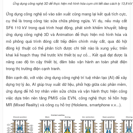
Ứng dụng công nghệ 3D để thực hiện mô hình hóa cụm chi tiết dao cách ly 13,8 kV
Ứng dụng công nghệ số vào sản xuất cũng mang lại kết quả tích cực,
cụ thể là trong công tác sữa chữa phòng ngừa. Ví dụ, nếu máy cắt
SF6 110 kV trong quá trình hoạt động, phát sinh khiếm khuyết; bằng
ứng dụng công nghệ 3D và Animation để thực hiện mô hình hóa và
mô phỏng quá trình đóng cắt tiếp điểm chính máy cắt, qua đó hội
đồng kỹ thuật có thể phân tích được chi tiết nào là xung yếu; triển
khai kế hoạch thay thế trước khi thiết bị sự cố… Kết quả đạt được là
nâng cao độ tin cậy thiết bị, đảm bảo vận hành an toàn phát điện
trong thị trường điện cạnh tranh.
Bên cạnh đó, với việc ứng dụng công nghệ trí tuệ nhân tạo (AI) để xây
dựng trợ lý ảo, AI giúp truy xuất dữ liệu, phối hợp giữa các phần mềm,
ứng dụng để hỗ trợ nhân viên sửa chữa và vận hành thực hiện công
việc dựa trên nền tảng PMIS của EVN, công nghệ thực tế hỗn hợp
MR (Mixed Reality) và công cụ hỗ trợ (Hololens, smartphone v.v...).