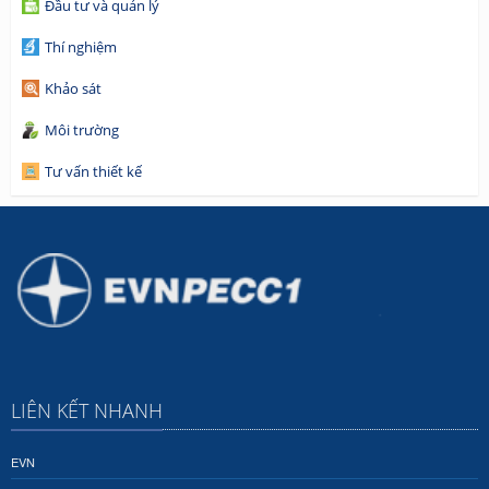
Đầu tư và quản lý
Thí nghiệm
Khảo sát
Môi trường
Tư vấn thiết kế
LIÊN KẾT NHANH
EVN