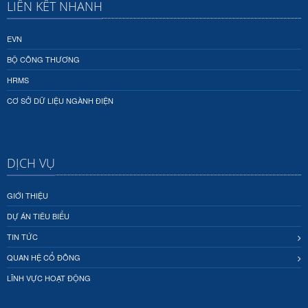
LIÊN KẾT NHANH
EVN
BỘ CÔNG THƯƠNG
HRMS
CƠ SỞ DỮ LIỆU NGÀNH ĐIỆN
DỊCH VỤ
GIỚI THIỆU
DỰ ÁN TIÊU BIỂU
TIN TỨC
QUAN HỆ CỔ ĐÔNG
LĨNH VỰC HOẠT ĐỘNG