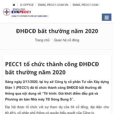
D-OFFICE
EMAIL PECC1.COM.VN
EMAIL PECC1.COM
ENGLISH
Menu
ĐHĐCĐ bất thường năm 2020
Trang chủ
Quan hệ cổ đông
PECC1 tổ chức thành công ĐHĐCĐ
bất thường năm 2020
Sáng ngày 2/11/2020, tại trụ sở Công ty cổ phần Tư vấn Xây dựng
Điện 1 (PECC1) đã tổ chức thành công ĐHĐCĐ bất thường để
thông qua nội dung về “Tờ trình: Giá khởi điểm đấu giá và
Phương án bán Nhà máy TĐ Sông Bung 5”.
Đại hội được tổ chức với sự tham dự của 55 cổ đông, đại diện cho
60,45% cổ phần phổ thông có quyền biểu quyết của Công ty.