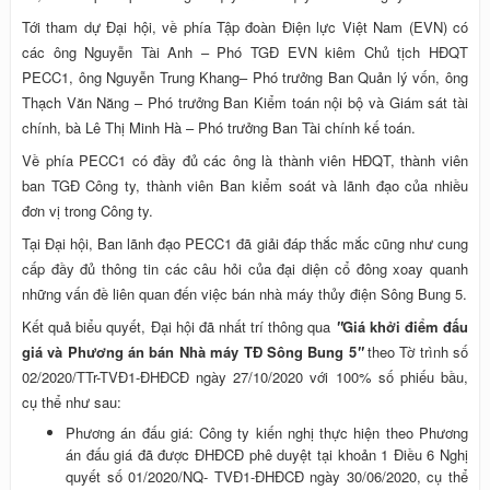
Tới tham dự Đại hội, về phía Tập đoàn Điện lực Việt Nam (EVN) có
các ông Nguyễn Tài Anh – Phó TGĐ EVN kiêm Chủ tịch HĐQT
PECC1, ông Nguyễn Trung Khang– Phó trưởng Ban Quản lý vốn, ông
Thạch Văn Năng – Phó trưởng Ban Kiểm toán nội bộ và Giám sát tài
chính, bà Lê Thị Minh Hà – Phó trưởng Ban Tài chính kế toán.
Về phía PECC1 có đầy đủ các ông là thành viên HĐQT, thành viên
ban TGĐ Công ty, thành viên Ban kiểm soát và lãnh đạo của nhiều
đơn vị trong Công ty.
Tại Đại hội, Ban lãnh đạo PECC1 đã giải đáp thắc mắc cũng như cung
cấp đầy đủ thông tin các câu hỏi của đại diện cổ đông xoay quanh
những vấn đề liên quan đến việc bán nhà máy thủy điện Sông Bung 5.
Kết quả biểu quyết, Đại hội đã nhất trí thông qua
"
Giá khởi điểm đấu
giá và
Phương án bán Nhà máy TĐ Sông Bung 5
"
theo Tờ trình số
02/2020/TTr-TVĐ1-ĐHĐCĐ ngày 27/10/2020 với 100% số phiếu bầu,
cụ thể như sau:
Phương án đấu giá: Công ty kiến nghị thực hiện theo Phương
án đấu giá đã được ĐHĐCĐ phê duyệt tại khoản 1 Điều 6 Nghị
quyết số 01/2020/NQ- TVĐ1-ĐHĐCĐ ngày 30/06/2020, cụ thể