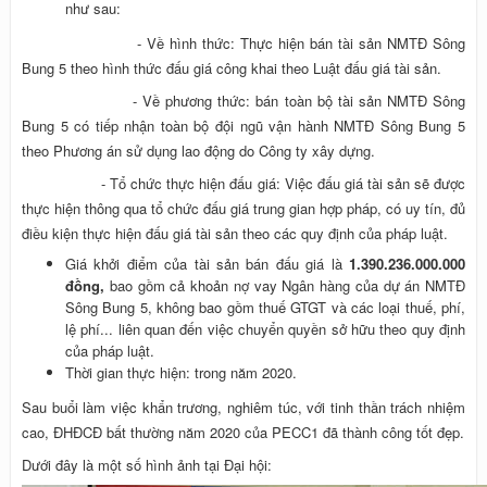
như sau:
- Về hình thức: Thực hiện bán tài sản NMTĐ Sông
Bung 5 theo hình thức đấu giá công khai theo Luật đấu giá tài sản.
- Về phương thức: bán toàn bộ tài sản NMTĐ Sông
Bung 5 có tiếp nhận toàn bộ đội ngũ vận hành NMTĐ Sông Bung 5
theo Phương án sử dụng lao động do Công ty xây dựng.
- Tổ chức thực hiện đấu giá: Việc đấu giá tài sản sẽ được
thực hiện thông qua tổ chức đấu giá trung gian hợp pháp, có uy tín, đủ
điều kiện thực hiện đấu giá tài sản theo các quy định của pháp luật.
Giá khởi điểm của tài sản bán đấu giá là
1.390.236.000.000
đồng,
bao gồm cả khoản nợ vay Ngân hàng của dự án NMTĐ
Sông Bung 5, không bao gồm thuế GTGT và các loại thuế, phí,
lệ phí... liên quan đến việc chuyển quyền sở hữu theo quy định
của pháp luật.
Thời gian thực hiện: trong năm 2020.
Sau buổi làm việc khẩn trương, nghiêm túc, với tinh thần trách nhiệm
cao, ĐHĐCĐ bất thường năm 2020 của PECC1 đã thành công tốt đẹp.
Dưới đây là một số hình ảnh tại Đại hội: