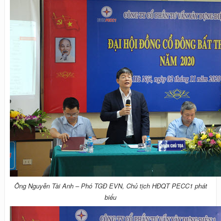
Ông Nguyễn Tài Anh – Phó TGĐ EVN, Chủ tịch HĐQT PECC1 phát
biểu