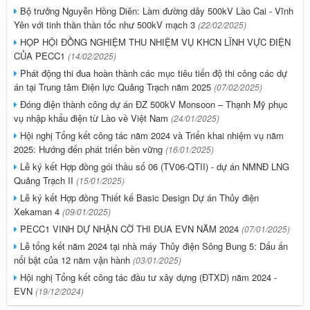
Bộ trưởng Nguyễn Hồng Diên: Làm đường dây 500kV Lào Cai - Vĩnh
Yên với tinh thần thần tốc như 500kV mạch 3
(22/02/2025)
HỌP HỘI ĐỒNG NGHIỆM THU NHIỆM VỤ KHCN LĨNH VỰC ĐIỆN
CỦA PECC1
(14/02/2025)
Phát động thi đua hoàn thành các mục tiêu tiến độ thi công các dự
án tại Trung tâm Điện lực Quảng Trạch năm 2025
(07/02/2025)
Đóng điện thành công dự án ĐZ 500kV Monsoon – Thạnh Mỹ phục
vụ nhập khẩu điện từ Lào về Việt Nam
(24/01/2025)
Hội nghị Tổng kết công tác năm 2024 và Triển khai nhiệm vụ năm
2025: Hướng đến phát triển bền vững
(16/01/2025)
Lễ ký kết Hợp đồng gói thầu số 06 (TV06-QTII) - dự án NMNĐ LNG
Quảng Trạch II
(15/01/2025)
Lễ ký kết Hợp đồng Thiết kế Basic Design Dự án Thủy điện
Xekaman 4
(09/01/2025)
PECC1 VINH DỰ NHẬN CỜ THI ĐUA EVN NĂM 2024
(07/01/2025)
Lễ tổng kết năm 2024 tại nhà máy Thủy điện Sông Bung 5: Dấu ấn
nổi bật của 12 năm vận hành
(03/01/2025)
Hội nghị Tổng kết công tác đầu tư xây dựng (ĐTXD) năm 2024 -
EVN
(19/12/2024)