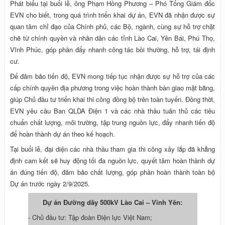
Phát biểu tại buổi lễ, ông Phạm Hồng Phương – Phó Tổng Giám đốc
EVN cho biết, trong quá trình triển khai dự án, EVN đã nhận được sự
quan tâm chỉ đạo của Chính phủ, các Bộ, ngành, cùng sự hỗ trợ chặt
chẽ từ chính quyền và nhân dân các tỉnh Lào Cai, Yên Bái, Phú Thọ,
Vĩnh Phúc, góp phần đẩy nhanh công tác bồi thường, hỗ trợ, tái định
cư.
Để đảm bảo tiến độ, EVN mong tiếp tục nhận được sự hỗ trợ của các
cấp chính quyền địa phương trong việc hoàn thành bàn giao mặt bằng,
giúp Chủ đầu tư triển khai thi công đồng bộ trên toàn tuyến. Đồng thời,
EVN yêu cầu Ban QLDA Điện 1 và các nhà thầu tuân thủ các tiêu
chuẩn chất lượng, môi trường, tập trung nguồn lực, đẩy nhanh tiến độ
để hoàn thành dự án theo kế hoạch.
Tại buổi lễ, đại diện các nhà thầu tham gia thi công xây lắp đã khẳng
định cam kết sẽ huy động tối đa nguồn lực, quyết tâm hoàn thành dự
án đúng tiến độ, đảm bảo chất lượng, góp phần hoàn thành toàn bộ
Dự án trước ngày 2/9/2025.
Dự án Đường dây 500kV Lào Cai – Vĩnh Yên
:
- Chủ đầu tư: Tập đoàn Điện lực Việt Nam;