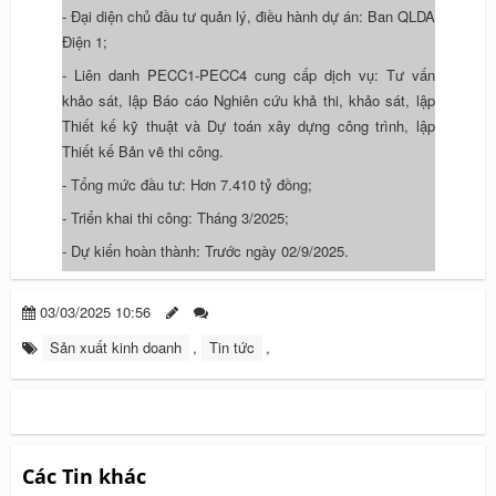
- Đại diện chủ đầu tư quản lý, điều hành dự án: Ban QLDA
Điện 1;
- Liên danh PECC1-PECC4 cung cấp dịch vụ: Tư vấn
khảo sát, lập Báo cáo Nghiên cứu khả thi, khảo sát, lập
Thiết kế kỹ thuật và Dự toán xây dựng công trình, lập
Thiết kế Bản vẽ thi công.
- Tổng mức đầu tư: Hơn 7.410 tỷ đồng;
- Triển khai thi công: Tháng 3/2025;
- Dự kiến hoàn thành: Trước ngày 02/9/2025.
03/03/2025 10:56
Sản xuất kinh doanh
,
Tin tức
,
Các Tin khác