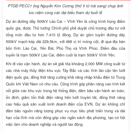
PTGĐ PECC1 ông Nguyễn Kim Cương (thứ 5 từ trái sang) chụp ảnh
lưu niệm cùng các đại biểu tham dự buổi lễ
Dự án đường dây 500kV Lào Cai – Vĩnh Yên là công trình trọng điểm
quốc gia, được Thủ tướng Chính phủ phê duyệt chủ trương đầu tư với
tổng mức đầu tư hơn 7.410 tỷ đồng. Dự án gồm tuyến đường dây
500kV mạch kép dài 229,5km, với 468 vị trí móng cột, đi qua địa bàn
bốn tỉnh: Lào Cai, Yên Bái, Phú Thọ và Vĩnh Phúc. Điểm đầu của
tuyến là trạm 500kV Lào Cai, điểm cuối là trạm 500kV Vĩnh Yên.
Khi đi vào vận hành, dự án sẽ giải tỏa khoảng 2.000 MW công suất từ
các nhà máy thủy điện khu vực Tây Bắc và các tỉnh lân cận lên lưới
điện quốc gia, đồng thời tăng cường khả năng nhập khẩu điện từ Trung
Quốc khi Việt Nam có nhu cầu. Công trình góp phần nâng cao tính kết
nối giữa các khu vực trong hệ thống điện, đảm bảo vận hành an toàn,
ổn định, giảm tổn thất điện năng trên lưới truyền tải, đồng thời nâng
cao hiệu quả sản xuất kinh doanh điện của EVN. Dự án không chỉ
đảm bảo nguồn năng lượng phục vụ mục tiêu phát triển trung và dài
hạn của tỉnh mà còn đóng góp vào ngân sách địa phương, tạo cơ hội
việc làm cho doanh nghiệp và người lao động.