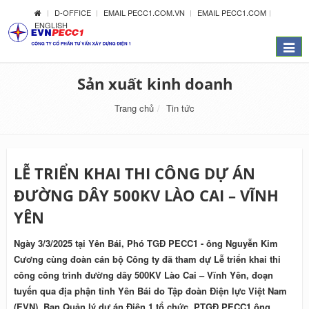
D-OFFICE
EMAIL PECC1.COM.VN
EMAIL PECC1.COM
ENGLISH
Menu
Sản xuất kinh doanh
Trang chủ
Tin tức
LỄ TRIỂN KHAI THI CÔNG DỰ ÁN
ĐƯỜNG DÂY 500KV LÀO CAI – VĨNH
YÊN
Ngày 3/3/2025 tại Yên Bái, Phó TGĐ PECC1 - ông Nguyễn Kim
Cương cùng đoàn cán bộ Công ty đã tham dự Lễ triển khai thi
công công trình đường dây 500KV Lào Cai – Vĩnh Yên, đoạn
tuyến qua địa phận tỉnh Yên Bái do Tập đoàn Điện lực Việt Nam
(EVN), Ban Quản lý dự án Điện 1 tổ chức. PTGĐ PECC1 ông