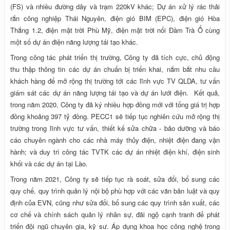
(FS) và nhiều đường dây và trạm 220kV khác; Dự án xử lý rác thải
rắn công nghiệp Thái Nguyên, điện gió BIM (EPC), điện gió Hòa
Thắng 1.2, điện mặt trời Phù Mỹ, điện mặt trời nổi Đầm Trà Ổ cùng
một số dự án điện năng lượng tái tạo khác.
Trong công tác phát triển thị trường, Công ty đã tích cực, chủ động
thu thập thông tin các dự án chuẩn bị triển khai, nắm bắt nhu cầu
khách hàng để mở rộng thị trường tới các lĩnh vực TV QLDA, tư vấn
giám sát các dự án năng lượng tái tạo và dự án lưới điện. Kết quả,
trong năm 2020, Công ty đã ký nhiều hợp đồng mới với tổng giá trị hợp
đồng khoảng 397 tỷ đồng. PECC1 sẽ tiếp tục nghiên cứu mở rộng thị
trường trong lĩnh vực tư vấn, thiết kế sửa chữa - bảo dưỡng và báo
cáo chuyên ngành cho các nhà máy thủy điện, nhiệt điện đang vận
hành; và duy trì công tác TVTK các dự án nhiệt điện khí, điện sinh
khối và các dự án tại Lào.
Trong năm 2021, Công ty sẽ tiếp tục rà soát, sửa đổi, bổ sung các
quy chế, quy trình quản lý nội bộ phù hợp với các văn bản luật và quy
định của EVN, cũng như sửa đổi, bổ sung các quy trình sản xuất, các
cơ chế và chính sách quản lý nhân sự, đãi ngộ cạnh tranh để phát
triển đội ngũ chuyên gia, kỹ sư. Áp dụng khoa học công nghệ trong