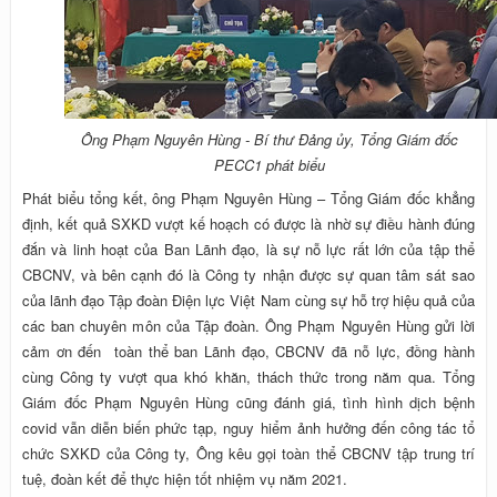
Ông Phạm Nguyên Hùng - Bí thư Đảng ủy, Tổng Giám đốc
PECC1 phát biểu
Phát biểu tổng kết, ông Phạm Nguyên Hùng – Tổng Giám đốc khẳng
định, kết quả SXKD vượt kế hoạch có được là nhờ sự điều hành đúng
đắn và linh hoạt của Ban Lãnh đạo, là sự nỗ lực rất lớn của tập thể
CBCNV, và bên cạnh đó là Công ty nhận được sự quan tâm sát sao
của lãnh đạo Tập đoàn Điện lực Việt Nam cùng sự hỗ trợ hiệu quả của
các ban chuyên môn của Tập đoàn. Ông Phạm Nguyên Hùng gửi lời
cảm ơn đến toàn thể ban Lãnh đạo, CBCNV đã nỗ lực, đồng hành
cùng Công ty vượt qua khó khăn, thách thức trong năm qua. Tổng
Giám đốc Phạm Nguyên Hùng cũng đánh giá, tình hình dịch bệnh
covid vẫn diễn biến phức tạp, nguy hiểm ảnh hưởng đến công tác tổ
chức SXKD của Công ty, Ông kêu gọi toàn thể CBCNV tập trung trí
tuệ, đoàn kết để thực hiện tốt nhiệm vụ năm 2021.