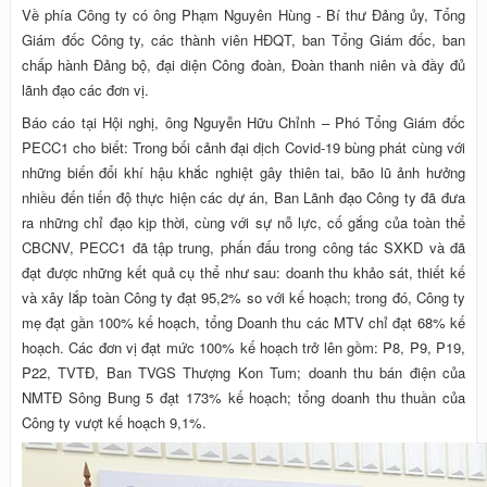
Về phía Công ty có ông Phạm Nguyên Hùng - Bí thư Đảng ủy, Tổng
Giám đốc Công ty, các thành viên HĐQT, ban Tổng Giám đốc, ban
chấp hành Đảng bộ, đại diện Công đoàn, Đoàn thanh niên và đầy đủ
lãnh đạo các đơn vị.
Báo cáo tại Hội nghị, ông Nguyễn Hữu Chỉnh – Phó Tổng Giám đốc
PECC1 cho biết: Trong bối cảnh đại dịch Covid-19 bùng phát cùng với
những biến đổi khí hậu khắc nghiệt gây thiên tai, bão lũ ảnh hưởng
nhiều đến tiến độ thực hiện các dự án, Ban Lãnh đạo Công ty đã đưa
ra những chỉ đạo kịp thời, cùng với sự nỗ lực, cố gắng của toàn thể
CBCNV, PECC1 đã tập trung, phấn đấu trong công tác SXKD và đã
đạt được những kết quả cụ thể như sau: doanh thu khảo sát, thiết kế
và xây lắp toàn Công ty đạt 95,2% so với kế hoạch; trong đó, Công ty
mẹ đạt gần 100% kế hoạch, tổng Doanh thu các MTV chỉ đạt 68% kế
hoạch. Các đơn vị đạt mức 100% kế hoạch trở lên gồm: P8, P9, P19,
P22, TVTĐ, Ban TVGS Thượng Kon Tum; doanh thu bán điện của
NMTĐ Sông Bung 5 đạt 173% kế hoạch; tổng doanh thu thuần của
Công ty vượt kế hoạch 9,1%.