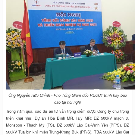
Ông Nguyễn Hữu Chỉnh - Phó Tổng Giám đốc PECC1 trình bày báo
cáo tại hội nghị
Trong năm qua, các dự án tư vấn trọng điểm được Công ty chú trọng
triển khai như: Dự án Hòa Bình MR, Ialy MR; ĐZ 500kV mạch 3,
Monsoon - Thạch Mỹ (FS), ĐZ 500kV Lào Cai-Vĩnh Yên (PF/S), ĐZ
500kV Tua bin khí miền Trung-Krong Buk (PF/S), TBA 500kV Lào Cai