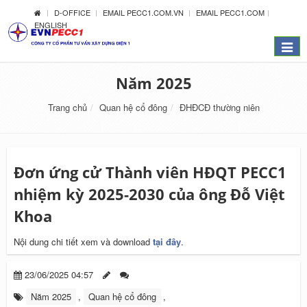
D-OFFICE
EMAIL PECC1.COM.VN
EMAIL PECC1.COM
ENGLISH
Menu
Năm 2025
Trang chủ
Quan hệ cổ đông
ĐHĐCĐ thường niên
Đơn ứng cử Thành viên HĐQT PECC1
nhiệm kỳ 2025-2030 của ông Đỗ Việt
Khoa
Nội dung chi tiết xem và download
tại đây
.
23/06/2025 04:57
Năm 2025
,
Quan hệ cổ đông
,