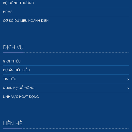
BỘ CÔNG THƯƠNG
HRMS
CƠ SỞ DỮ LIỆU NGÀNH ĐIỆN
DỊCH VỤ
GIỚI THIỆU
DỰ ÁN TIÊU BIỂU
TIN TỨC
QUAN HỆ CỔ ĐÔNG
LĨNH VỰC HOẠT ĐỘNG
LIÊN HỆ