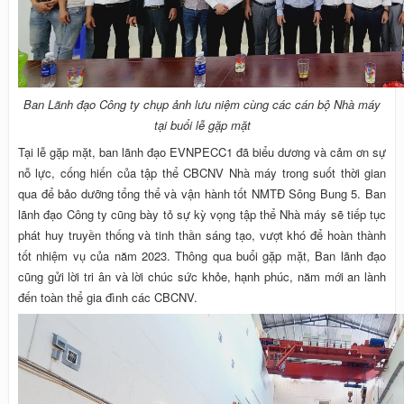
Ban Lãnh đạo Công ty chụp ảnh lưu niệm cùng các cán bộ Nhà máy
tại buổi lễ gặp mặt
Tại lễ gặp mặt, ban lãnh đạo EVNPECC1 đã biểu dương và cảm ơn sự
nỗ lực, cống hiến của tập thể CBCNV Nhà máy trong suốt thời gian
qua để bảo dưỡng tổng thể và vận hành tốt NMTĐ Sông Bung 5. Ban
lãnh đạo Công ty cũng bày tỏ sự kỳ vọng tập thể Nhà máy sẽ tiếp tục
phát huy truyền thống và tinh thần sáng tạo, vượt khó để hoàn thành
tốt nhiệm vụ của năm 2023. Thông qua buổi gặp mặt, Ban lãnh đạo
cũng gửi lời tri ân và lời chúc sức khỏe, hạnh phúc, năm mới an lành
đến toàn thể gia đình các CBCNV.