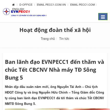
D-OFFICE
EMAIL PECC1.COM.VN
EMAIL PECC1.COM
ENGLISH
Menu
Hoạt động đoàn thể xã hội
Trang chủ
Tin tức
Ban lãnh đạo EVNPECC1 đến thăm và
chúc Tết CBCNV Nhà máy TĐ Sông
Bung 5
Nhân dịp đầu xuân năm mới, ông Nguyễn Tài Anh – Chủ tịch
HĐQT Công ty và ông Nguyễn Hữu Chỉnh – Tổng Giám đốc Công
ty cùng ban lãnh đạo EVNPECC1 đã tới thăm và chúc Tết CBCNV
NMTĐ Sông Bung 5.