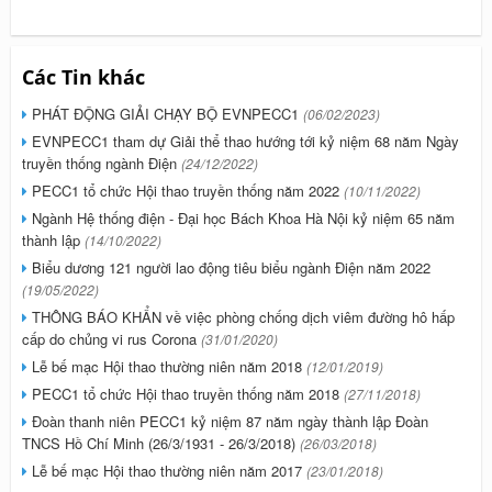
Các Tin khác
PHÁT ĐỘNG GIẢI CHẠY BỘ EVNPECC1
(06/02/2023)
EVNPECC1 tham dự Giải thể thao hướng tới kỷ niệm 68 năm Ngày
truyền thống ngành Điện
(24/12/2022)
PECC1 tổ chức Hội thao truyền thống năm 2022
(10/11/2022)
Ngành Hệ thống điện - Đại học Bách Khoa Hà Nội kỷ niệm 65 năm
thành lập
(14/10/2022)
Biểu dương 121 người lao động tiêu biểu ngành Điện năm 2022
(19/05/2022)
THÔNG BÁO KHẨN về việc phòng chống dịch viêm đường hô hấp
cấp do chủng vi rus Corona
(31/01/2020)
Lễ bế mạc Hội thao thường niên năm 2018
(12/01/2019)
PECC1 tổ chức Hội thao truyền thống năm 2018
(27/11/2018)
Đoàn thanh niên PECC1 kỷ niệm 87 năm ngày thành lập Đoàn
TNCS Hồ Chí Minh (26/3/1931 - 26/3/2018)
(26/03/2018)
Lễ bế mạc Hội thao thường niên năm 2017
(23/01/2018)