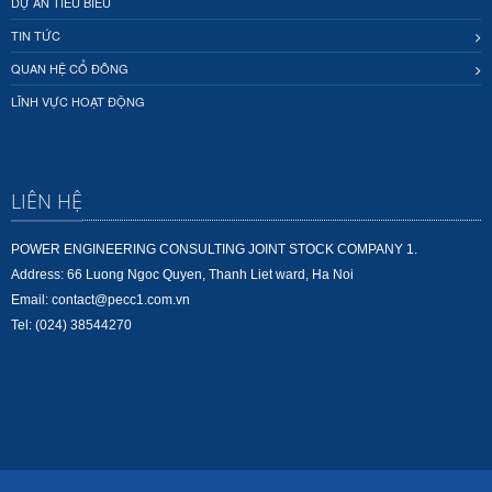
DỰ ÁN TIÊU BIỂU
TIN TỨC
QUAN HỆ CỔ ĐÔNG
LĨNH VỰC HOẠT ĐỘNG
LIÊN HỆ
POWER ENGINEERING CONSULTING JOINT STOCK COMPANY 1.
Address: 66 Luong Ngoc Quyen, Thanh Liet ward, Ha Noi
Email: contact@pecc1.com.vn
Tel: (024) 38544270