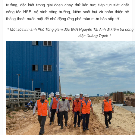
trường, đặc biệt trong giai đoạn chạy thử liên tục; tiếp tục siết chặt
công tác HSE, vệ sinh công trường, kiểm soát bụi và hoàn thiện hệ
thống thoát nước mặt để chủ động ứng phó mùa mưa bão sắp tới.
* Một số hình ảnh Phó Tổng giám đốc EVN Nguyễn Tài Anh đi kiểm tra công
điện Quảng Trạch 1